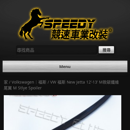
Skip
to
content
尋
找：
Menu
家
/
Volkswagen｜福斯
/ VW 福斯 New Jetta 12’-13’ M款碳纖維
尾翼 M Stlye Spoiler