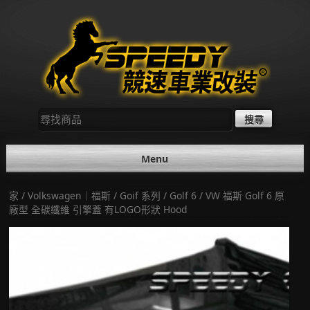
Skip
to
content
尋
找：
Menu
家
/
Volkswagen｜福斯
/
Goif 系列
/
Golf 6
/ VW 福斯 Golf 6 原
廠型 全碳纖維 引擎蓋 有LOGO形狀 Hood