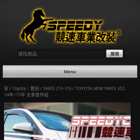
Skip
to
content
尋
找：
Menu
家
/
Toyota｜豐田
/
YARIS (13~15)
/ TOYOTA NEW YARIS VS2
14年~15年 全車套件組