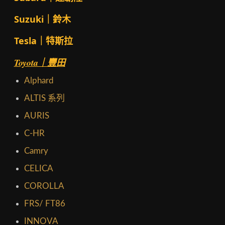
Suzuki｜鈴木
Tesla｜特斯拉
Toyota｜豐田
Alphard
ALTIS 系列
AURIS
C-HR
Camry
CELICA
COROLLA
FRS/ FT86
INNOVA