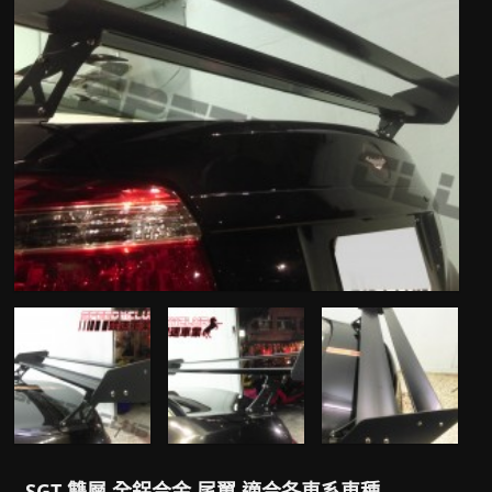
SGT 雙層 全鋁合金 尾翼 適合各車系車種