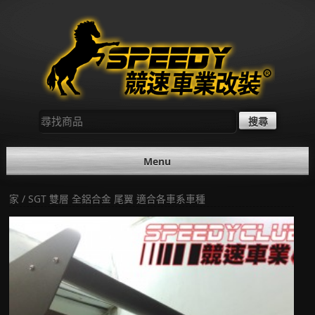
Skip
to
content
尋
找：
Menu
家
/ SGT 雙層 全鋁合金 尾翼 適合各車系車種