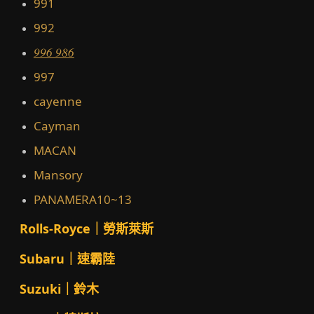
991
992
996 986
997
cayenne
Cayman
MACAN
Mansory
PANAMERA10~13
Rolls-Royce｜勞斯萊斯
Subaru｜速霸陸
Suzuki｜鈴木