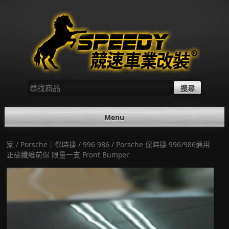
Skip
to
content
尋
找：
Menu
家
/
Porsche｜保時捷
/
996 986
/ Porsche 保時捷 996/986通用
正碳纖維前保 限量一支 Front Bumper