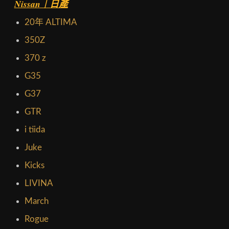
Nissan｜日產
20年 ALTIMA
350Z
370 z
G35
G37
GTR
i tiida
Juke
Kicks
LIVINA
March
Rogue