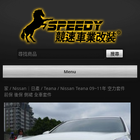
Skip
to
content
尋
找：
Menu
家
/
Nissan｜日產
/
Teana
/ Nissan Teana 09~11年 空力套件
前保 後保 側裙 全車套件