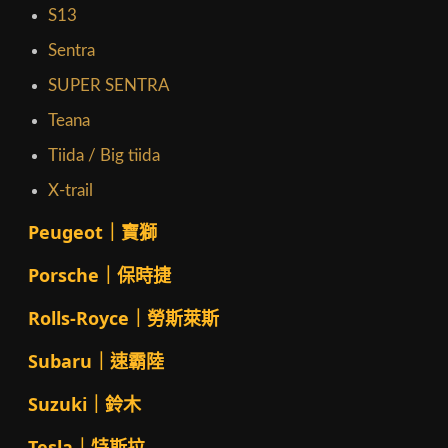
S13
Sentra
SUPER SENTRA
Teana
Tiida / Big tiida
X-trail
Peugeot｜寶獅
Porsche｜保時捷
Rolls-Royce｜勞斯萊斯
Subaru｜速霸陸
Suzuki｜鈴木
Tesla｜特斯拉