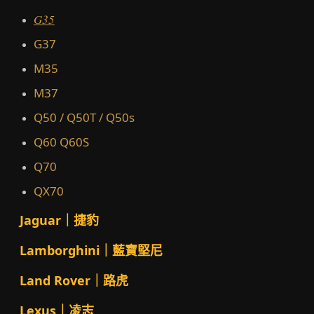
G35
G37
M35
M37
Q50 / Q50T / Q50s
Q60 Q60S
Q70
QX70
Jaguar｜捷豹
Lamborghini｜藍寶堅尼
Land Rover｜路虎
Lexus｜凌志