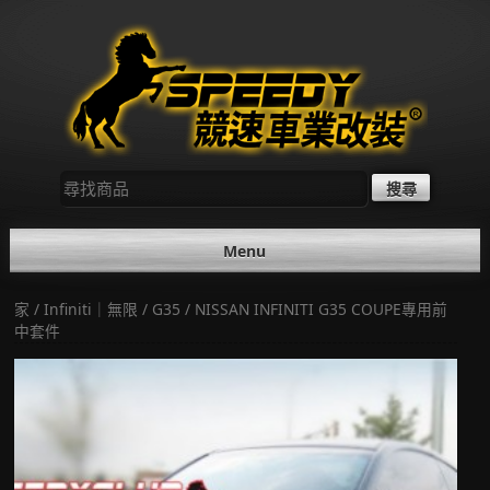
Skip
to
content
尋
找：
Menu
家
/
Infiniti｜無限
/
G35
/ NISSAN INFINITI G35 COUPE專用前
中套件