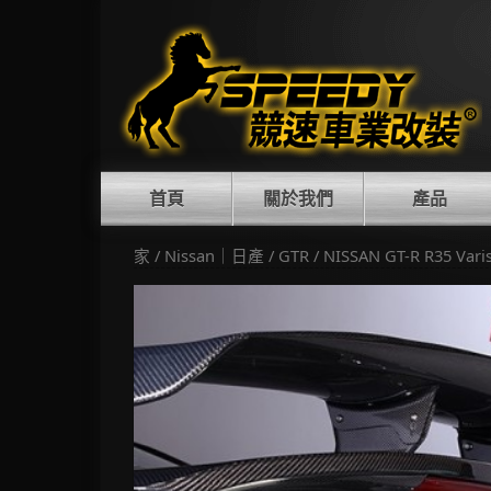
Skip
to
content
首頁
關於我們
產品
家
/
Nissan｜日產
/
GTR
/ NISSAN GT-R R35 V