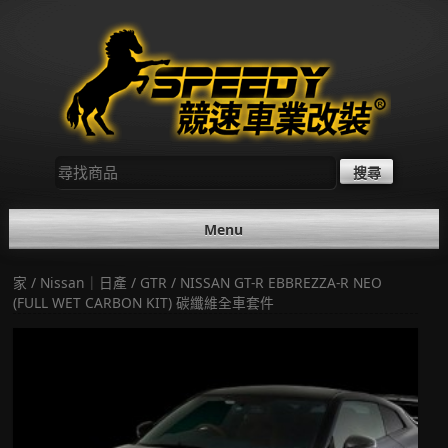
Skip
to
content
尋
找：
Menu
家
/
Nissan｜日產
/
GTR
/ NISSAN GT-R EBBREZZA-R NEO
(FULL WET CARBON KIT) 碳纖維全車套件