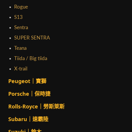
Rogue
S13
Sentra
SUPER SENTRA
Teana
Tiida / Big tiida
X-trail
Peugeot｜寶獅
Porsche｜保時捷
Rolls-Royce｜勞斯萊斯
Subaru｜速霸陸
Suzuki｜鈴木