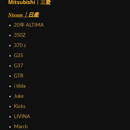
Mitsubishi｜三菱
Nissan｜日產
20年 ALTIMA
350Z
370 z
G35
G37
GTR
i tiida
Juke
Kicks
LIVINA
March