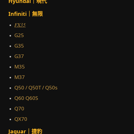
Hyundai｜現代
Infiniti｜無限
FX35
G25
G35
G37
M35
M37
Q50 / Q50T / Q50s
Q60 Q60S
Q70
QX70
Jaguar｜捷豹