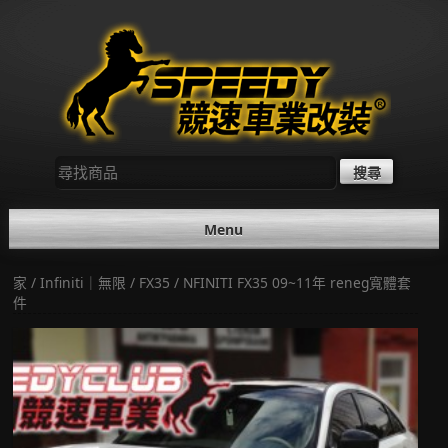
Skip
to
content
尋
找：
Menu
家
/
Infiniti｜無限
/
FX35
/ NFINITI FX35 09~11年 reneg寬體套
件