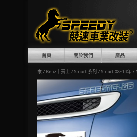
Skip
to
content
首頁
關於我們
產品
家
/
Benz｜賓士
/
Smart 系列
/
Smart 08~14年
/ 