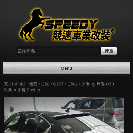
Skip
to
content
尋
找：
Menu
家
/
Infiniti｜無限
/
Q50 / Q50T / Q50s
/ Infinity 無限 Q50
Stillen 尾翼 Spoiler