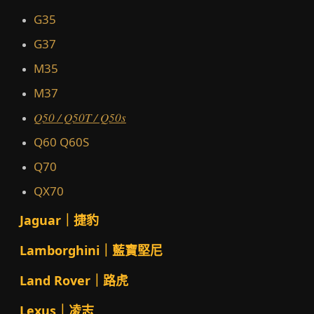
G35
G37
M35
M37
Q50 / Q50T / Q50s
Q60 Q60S
Q70
QX70
Jaguar｜捷豹
Lamborghini｜藍寶堅尼
Land Rover｜路虎
Lexus｜凌志