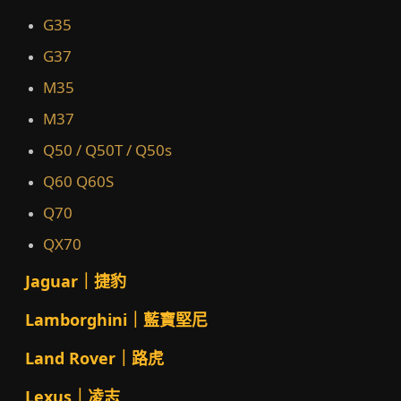
G35
G37
M35
M37
Q50 / Q50T / Q50s
Q60 Q60S
Q70
QX70
Jaguar｜捷豹
Lamborghini｜藍寶堅尼
Land Rover｜路虎
Lexus｜凌志