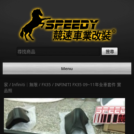
Skip
to
content
尋
找：
Menu
家
/
Infiniti｜無限
/
FX35
/ INFINITI FX35 09~11年全車套件 實
品照