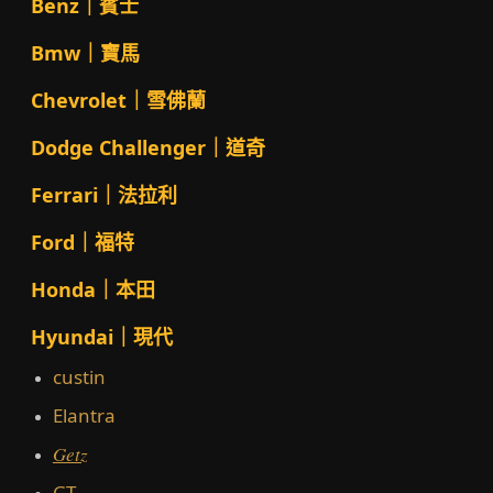
Benz｜賓士
Bmw｜寶馬
Chevrolet｜雪佛蘭
Dodge Challenger｜道奇
Ferrari｜法拉利
Ford｜福特
Honda｜本田
Hyundai｜現代
custin
Elantra
Getz
GT