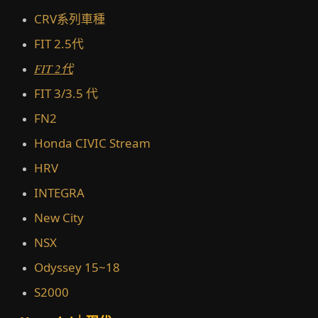
CRV系列車種
FIT 2.5代
FIT 2代
FIT 3/3.5 代
FN2
Honda CIVIC Stream
HRV
INTEGRA
New City
NSX
Odyssey 15~18
S2000