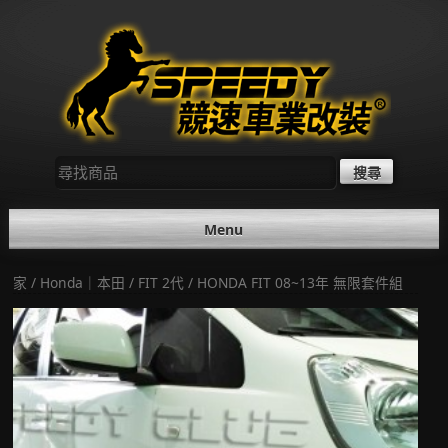
Skip
to
content
尋
找：
Menu
家
/
Honda｜本田
/
FIT 2代
/ HONDA FIT 08~13年 無限套件組