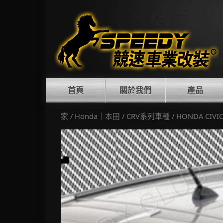
Skip
to
content
首頁
關於我們
產品
家
/
Honda｜本田
/
CRV系列車種
/ HONDA CIVI