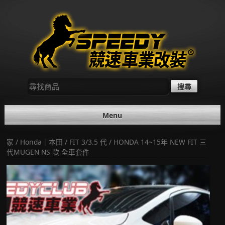
Skip
to
content
尋
找：
Menu
家
/
Honda｜本田
/
FIT 3/3.5 代
/ HONDA 14~15年 NEW FIT 三
代MUGEN NS 款 全車套件