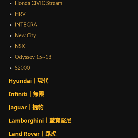
Honda CIVIC Stream
HRV
INTEGRA
New City
NSX
Odyssey 15~18
S2000
Hyundai｜現代
Infiniti｜無限
Jaguar｜捷豹
Lamborghini｜藍寶堅尼
Land Rover｜路虎