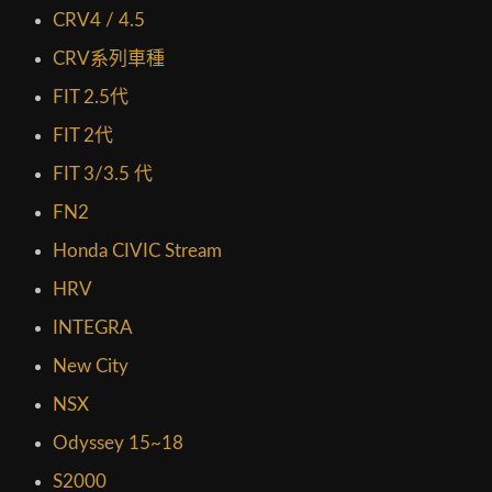
CRV4 / 4.5
CRV系列車種
FIT 2.5代
FIT 2代
FIT 3/3.5 代
FN2
Honda CIVIC Stream
HRV
INTEGRA
New City
NSX
Odyssey 15~18
S2000