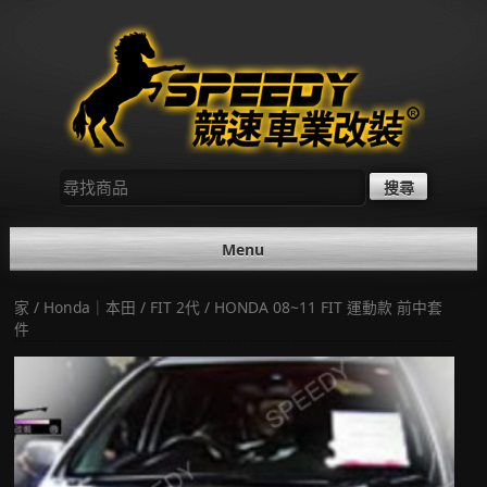
Skip
to
content
尋
找：
Menu
家
/
Honda｜本田
/
FIT 2代
/ HONDA 08~11 FIT 運動款 前中套
件