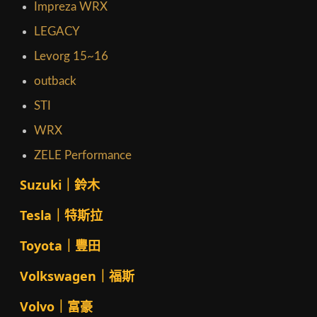
Impreza WRX
LEGACY
Levorg 15~16
outback
STI
WRX
ZELE Performance
Suzuki｜鈴木
Tesla｜特斯拉
Toyota｜豐田
Volkswagen｜福斯
Volvo｜富豪