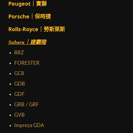
Peugeot｜寶獅
Porsche｜保時捷
Rolls-Royce｜勞斯萊斯
Subaru｜速霸陸
BRZ
FORESTER
GC8
GDB
GDF
GRB / GRF
GVB
Impreza GDA