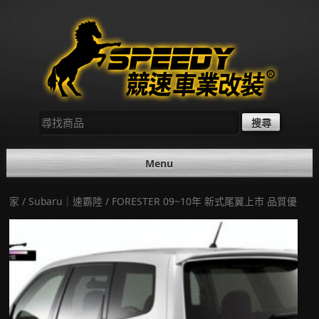
Skip
to
content
尋
找：
Menu
家
/
Subaru｜速霸陸
/ FORESTER 09~10年 新式尾翼上市 品質優