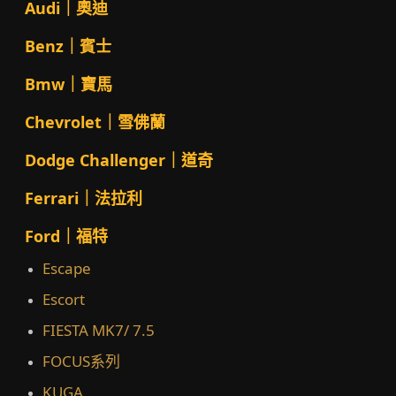
Audi｜奧迪
Benz｜賓士
Bmw｜寶馬
Chevrolet｜雪佛蘭
Dodge Challenger｜道奇
Ferrari｜法拉利
Ford｜福特
Escape
Escort
FIESTA MK7/ 7.5
FOCUS系列
KUGA