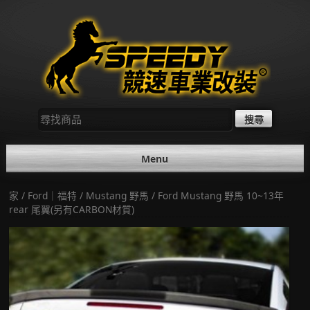
Skip
to
content
尋
找：
Menu
家
/
Ford｜福特
/
Mustang 野馬
/ Ford Mustang 野馬 10~13年
rear 尾翼(另有CARBON材質)