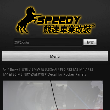
Skip
to
content
尋
找：
Menu
家
/
Bmw｜寶馬
/
BMW 寶馬3系列
/
F80 F82 M3 M4
/ F82
M4&F80 M3 側裙碳纖維風刀Decal for Rocker Panels