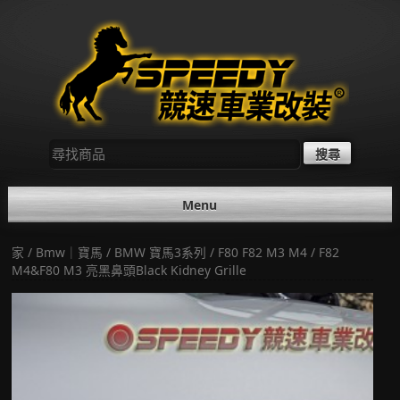
Skip
to
content
尋
找：
Menu
家
/
Bmw｜寶馬
/
BMW 寶馬3系列
/
F80 F82 M3 M4
/ F82
M4&F80 M3 亮黑鼻頭Black Kidney Grille