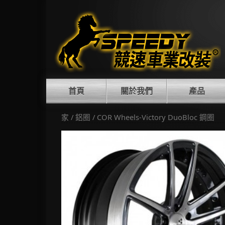
Skip
to
content
首頁
關於我們
產品
家
/
鋁圈
/ COR Wheels-Victory DuoBloc 鋼圈