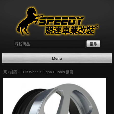
Skip
to
content
尋
找：
Menu
家
/
鋁圈
/ COR Wheels-Signa Duoblo 鋼圈