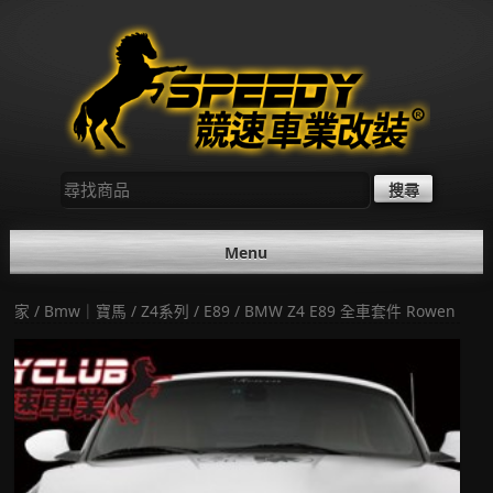
Skip
to
content
尋
找：
Menu
家
/
Bmw｜寶馬
/
Z4系列
/
E89
/ BMW Z4 E89 全車套件 Rowen