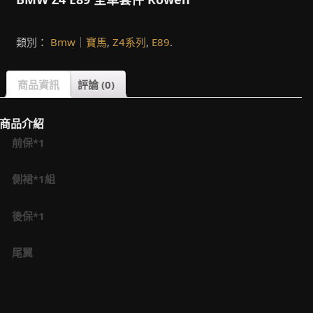
類別：
Bmw｜寶馬
,
Z4系列
,
E89
.
商品資訊
評論 (0)
商品介紹
前保*
1
側裙*1組
後保*1
尾翼