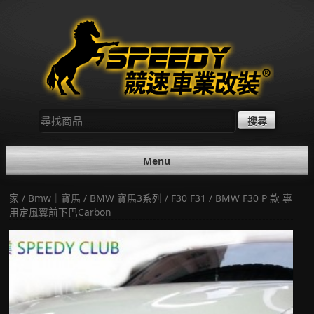
Skip
to
content
尋
找：
Menu
家
/
Bmw｜寶馬
/
BMW 寶馬3系列
/
F30 F31
/ BMW F30 P 款 專
用定風翼前下巴Carbon