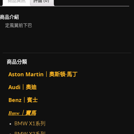
商品資訊
評論 (0)
商品介紹
定風翼前下巴
商品分類
Aston Martin｜奧斯頓·馬丁
Audi｜奧迪
Benz｜賓士
Bmw｜寶馬
BMW X1系列