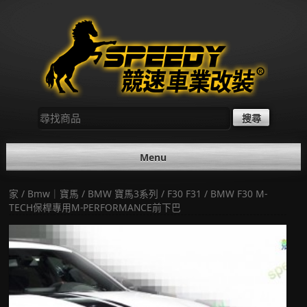
Skip
to
content
尋
找：
Menu
家
/
Bmw｜寶馬
/
BMW 寶馬3系列
/
F30 F31
/ BMW F30 M-
TECH保桿專用M-PERFORMANCE前下巴