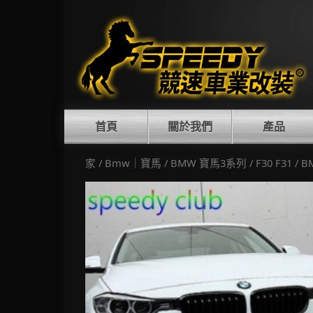
Skip
to
content
首頁
關於我們
產品
家
/
Bmw｜寶馬
/
BMW 寶馬3系列
/
F30 F31
/ 