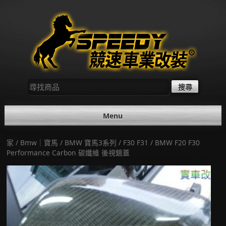
Skip
to
content
尋
找：
Menu
家
/
Bmw｜寶馬
/
BMW 寶馬3系列
/
F30 F31
/ BMW F20 F30
Performance Carbon 碳纖維 後視鏡蓋