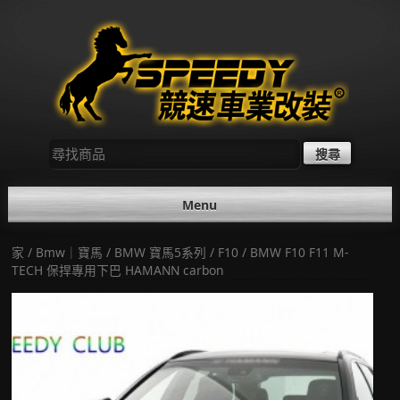
Skip
to
content
尋
找：
Menu
家
/
Bmw｜寶馬
/
BMW 寶馬5系列
/
F10
/ BMW F10 F11 M-
TECH 保捍專用下巴 HAMANN carbon