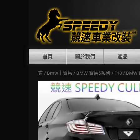
Skip
to
content
首頁
關於我們
產品
家
/
Bmw｜寶馬
/
BMW 寶馬5系列
/
F10
/ BMW