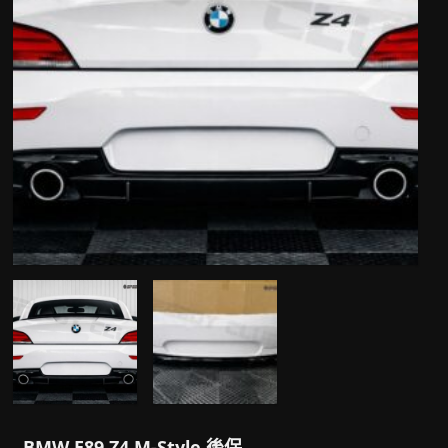
BMW E89 Z4 M-Style 後保