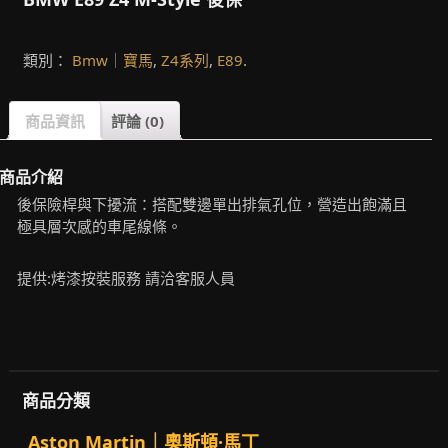
類別：
Bmw｜寶馬
,
Z4系列
,
E89
.
商品資訊
評論 (0)
商品介紹
後保險桿與下擾流：搭配雙邊單出排氣孔位，營造出飽滿且
極具層次感的車尾線條。
提供:烤漆按裝服務 請洽客服人員
商品分類
Aston Martin｜奧斯頓·馬丁