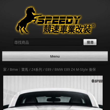
Skip
to
content
尋
找：
Menu
家
/
Bmw｜寶馬
/
Z4系列
/
E89
/ BMW E89 Z4 M-Style 後保