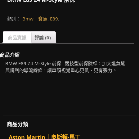
類別：
Bmw｜寶馬
,
E89
.
商品資訊
評論 (0)
商品介紹
BMW E89 Z4 M-Style 前保 競技型前保險桿：加大進氣壩
與銳利的導流線條，讓車頭視覺重心更低、更有張力。
商品分類
Aston Martin｜奧斯頓·馬丁