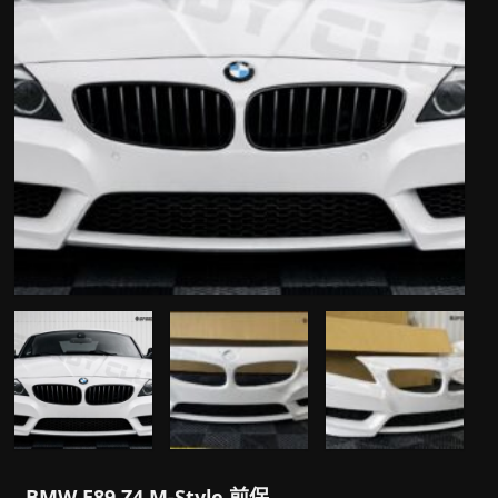
BMW E89 Z4 M-Style 前保