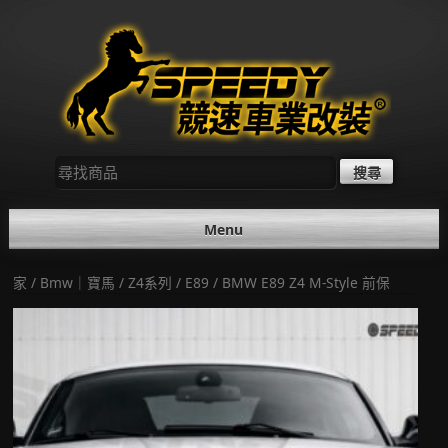
Skip
to
content
尋
找：
Menu
家
/
Bmw｜寶馬
/
Z4系列
/
E89
/ BMW E89 Z4 M-Style 前保