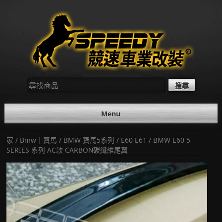
Skip
to
content
尋
找：
Menu
家
/
Bmw｜寶馬
/
BMW 寶馬5系列
/
E60 E61
/ BMW E60 5
SERIES 系列 AC款 CARBON碳纖維尾翼