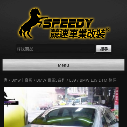
Skip
to
content
尋
找：
Menu
家
/
Bmw｜寶馬
/
BMW 寶馬5系列
/
E39
/ BMW E39 DTM 後保