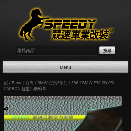
Skip
to
content
尋
找：
Menu
家
/
Bmw｜寶馬
/
BMW 寶馬3系列
/
E36
/ BMW E36 2D CSL
CARBON 輕量化後箱蓋