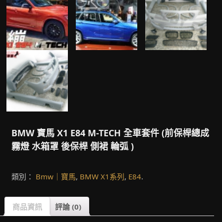
BMW 寶馬 X1 E84 M-TECH 全車套件 (前保桿總成
霧燈 水箱罩 後保桿 側裙 輪弧 )
類別：
Bmw｜寶馬
,
BMW X1系列
,
E84
.
商品資訊
評論 (0)