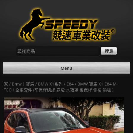
Skip
to
content
尋
找：
Menu
家
/
Bmw｜寶馬
/
BMW X1系列
/
E84
/ BMW 寶馬 X1 E84 M-
TECH 全車套件 (前保桿總成 霧燈 水箱罩 後保桿 側裙 輪弧 )