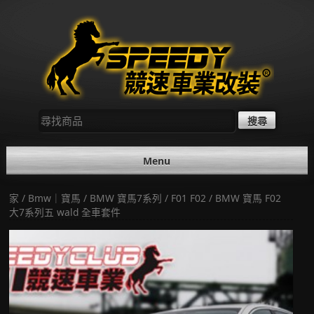
Skip
to
content
尋
找：
Menu
家
/
Bmw｜寶馬
/
BMW 寶馬7系列
/
F01 F02
/ BMW 寶馬 F02
大7系列五 wald 全車套件