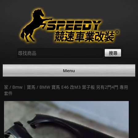
Skip
to
content
尋
找：
Menu
家
/
Bmw｜寶馬
/ BMW 寶馬 E46 改M3 葉子板 另有2門4門 專用
套件