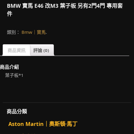
BMW 寶馬 E46 改M3 葉子板 另有2門4門 專用套
件
類別：
Bmw｜寶馬
.
商品資訊
評論 (0)
商品介紹
葉子板*1
商品分類
Aston Martin｜奧斯頓·馬丁