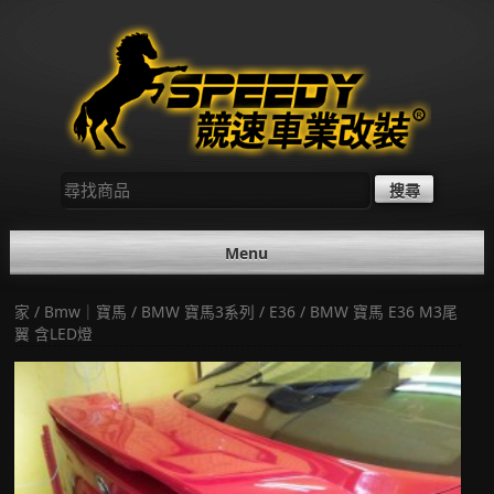
Skip
to
content
尋
找：
Menu
家
/
Bmw｜寶馬
/
BMW 寶馬3系列
/
E36
/ BMW 寶馬 E36 M3尾
翼 含LED燈