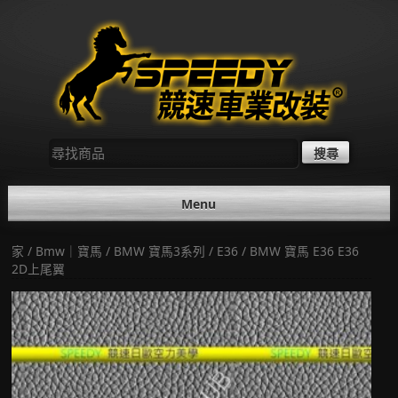
Skip
to
content
尋
找：
Menu
家
/
Bmw｜寶馬
/
BMW 寶馬3系列
/
E36
/ BMW 寶馬 E36 E36
2D上尾翼