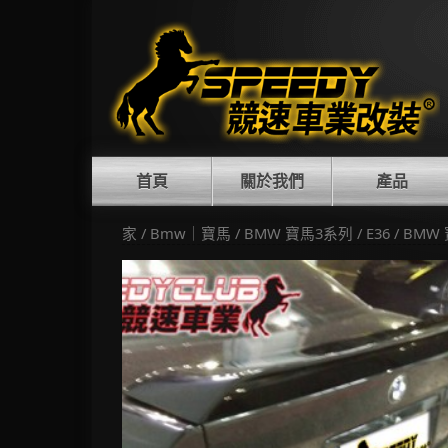
Skip
to
content
首頁
關於我們
產品
家
/
Bmw｜寶馬
/
BMW 寶馬3系列
/
E36
/ BMW 