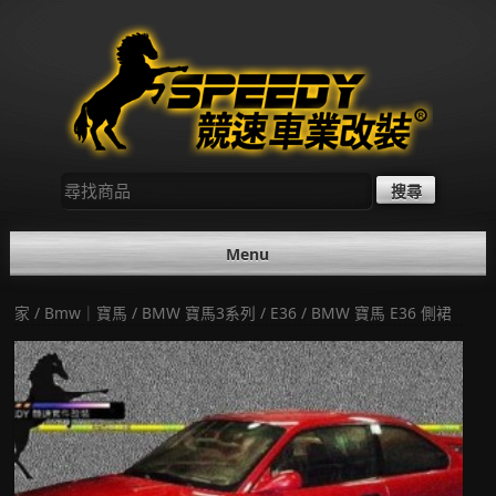
Skip
to
content
尋
找：
Menu
家
/
Bmw｜寶馬
/
BMW 寶馬3系列
/
E36
/ BMW 寶馬 E36 側裙