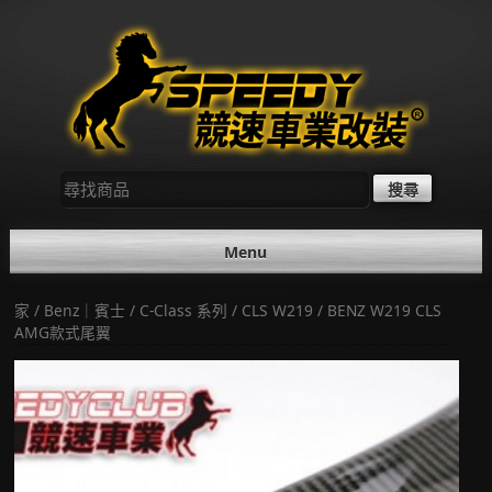
Skip
to
content
尋
找：
Menu
家
/
Benz｜賓士
/
C-Class 系列
/
CLS W219
/ BENZ W219 CLS
AMG款式尾翼