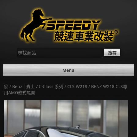
Skip
to
content
尋
找：
Menu
家
/
Benz｜賓士
/
C-Class 系列
/
CLS W218
/ BENZ W218 CLS專
用AMG款式尾翼