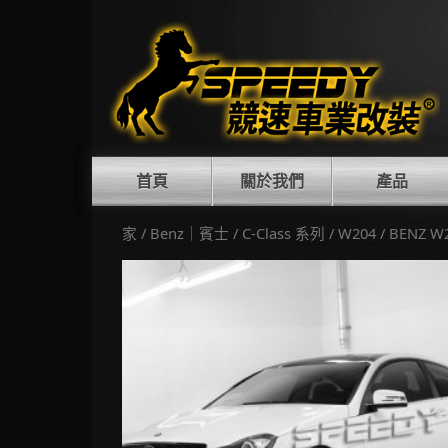
Skip
to
content
首頁
關於我們
產品
家
/
Benz｜賓士
/
C-Class 系列
/
W204
/ BENZ W