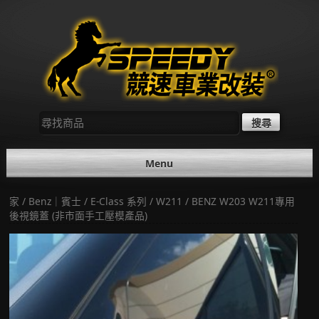
Skip
to
content
尋
找：
Menu
家
/
Benz｜賓士
/
E-Class 系列
/
W211
/ BENZ W203 W211專用
後視鏡蓋 (非市面手工壓模產品)