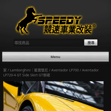
Skip
to
content
尋
找：
Menu
家
/
Lamborghini｜藍寶堅尼
/
Aventador LP700
/ Aventador
LP720-4 GT Side Skirt GT側裙