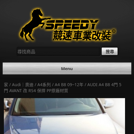
Skip
to
content
尋
找：
Menu
家
/
Audi｜奧迪
/
A4系列
/
A4 B8 09~12年
/ AUDI A4 B8 4門 5
門 AVANT 改 RS4 保捍 PP原廠材質